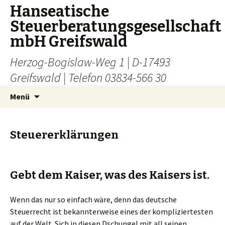
Hanseatische
Steuerberatungsgesellschaft
mbH Greifswald
Herzog-Bogislaw-Weg 1 | D-17493
Greifswald | Telefon 03834-566 30
Zum
Suchen
Menü
Inhalt
nach:
springen
Steuererklärungen
Gebt dem Kaiser, was des Kaisers ist.
Wenn das nur so einfach wäre, denn das deutsche
Steuerrecht ist bekannterweise eines der kompliziertesten
auf der Welt. Sich in diesen Dschungel mit all seinen