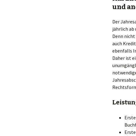
und an
Steuererklärungen
Der Jahres
Individuelle Berat
jährlich ab
Denn nicht 
auch Kredit
ebenfalls 
Daher ist e
unumgänglic
notwendige
Jahresabsc
Rechtsform
Leistun
Erste
Buch
Erste