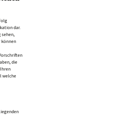
folg
kation dar.
g sehen,
er können
Vorschriften
aben, die
 Ihren
l welche
rliegenden