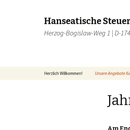
Hanseatische Steue
Herzog-Bogislaw-Weg 1 | D-1749
Zum
Herzlich Willkommen!
Unsere Angebote für
Inhalt
springen
Finanzbuchhaltung
Jah
Kostenrechnung
Lohn- und
Gehaltsabrechnun
Am End
Jahresabschluss