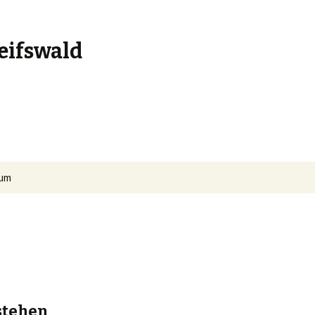
eifswald
Suchen
sum
nach:
 stehen